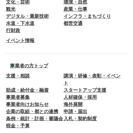
文化・芸術
環境・自然
観光
産業・仕事
デジタル・最新技術
インフラ・まちづくり
水道・下水道
都営交通
行財政
イベント情報
事業者の方トップ
支援・相談
講演・研修・表彰・イベン
ト
助成・給付金・融資
スタートアップ支援
事業者募集
人材確保・採用
事業者向けお知らせ
海外展開
企業の取組・都との連携
申請・届出
条例・統計・計画・審議会
入札・契約制度
税金・予算