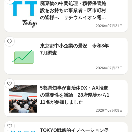
廃棄物の中間処理・積替保管施
設をお持ちの事業者・区市町村
の皆様へ リチウムイオン電池
火災対策を、都が支援します
2026年07月31日
（電池検知機・火災検知機等の
導入補助事業）
東京都中小企業の景況 令和8年
7月調査
2026年07月27日
5都県知事が自治体DX・AX推進
の重要性を議論 28府県等から1
11名が参加しました
2026年07月09日
TOKYO戦略的イノベーション促