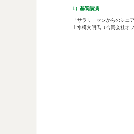
1）基調講演
「サラリーマンからのシニ
上水樽󠄀文明氏（合同会社オ