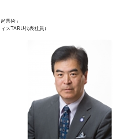
ア起業術」
フィスTARU代表社員）