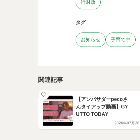
行財政
タグ
お知らせ
子育て中
関連記事
【アンバサダーpecoさ
んタイアップ動画】GY
UTTO TODAY
2026年07月2