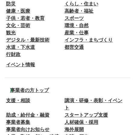
防災
くらし・住まい
健康・医療
高齢者・福祉
子供・若者・教育
スポーツ
文化・芸術
環境・自然
観光
産業・仕事
デジタル・最新技術
インフラ・まちづくり
水道・下水道
都営交通
行財政
イベント情報
事業者の方トップ
支援・相談
講演・研修・表彰・イベン
ト
助成・給付金・融資
スタートアップ支援
事業者募集
人材確保・採用
事業者向けお知らせ
海外展開