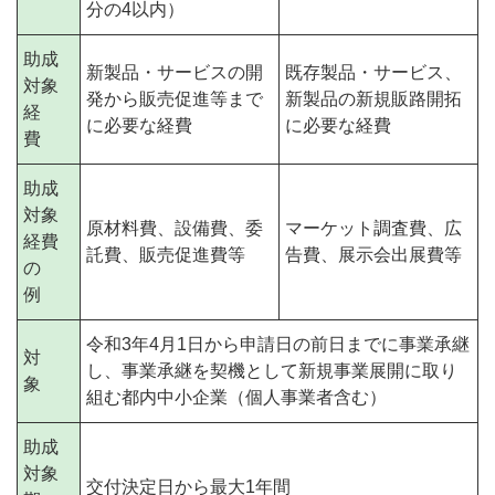
分の4以内）
助成
新製品・サービスの開
既存製品・サービス、
対象
発から販売促進等まで
新製品の新規販路開拓
経
に必要な経費
に必要な経費
費
助成
対象
原材料費、設備費、委
マーケット調査費、広
経費
託費、販売促進費等
告費、展示会出展費等
の
例
令和3年4月1日から申請日の前日までに事業承継
対
し、事業承継を契機として新規事業展開に取り
象
組む都内中小企業（個人事業者含む）
助成
対象
交付決定日から最大1年間