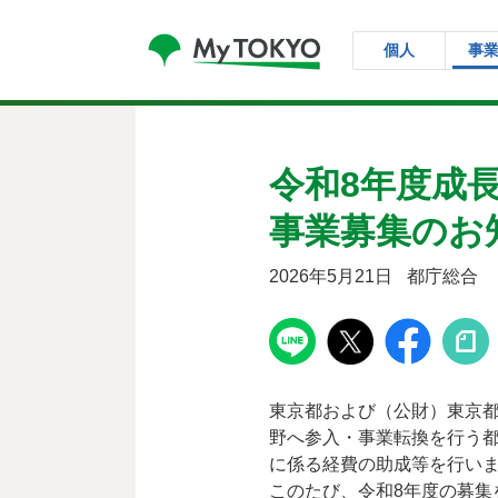
コンテンツにスキップ
個人
事
令和8年度成
事業募集のお
2026年5月21日
都庁総合
東京都および（公財）東京
野へ参入・事業転換を行う
に係る経費の助成等を行い
このたび、令和8年度の募集