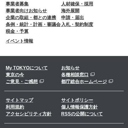
事業者募集
人材確保・採用
事業者向けお知らせ
海外展開
企業の取組・都との連携
申請・届出
条例・統計・計画・審議会
入札・契約制度
税金・予算
イベント情報
My TOKYOについて
お知らせ
東京の今
各種相談窓口
ご意見・ご感想
都庁総合ホームページ
サイトマップ
サイトポリシー
利用規約
個人情報保護方針
アクセシビリティ方針
RSSの公開について