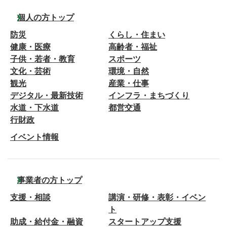
個人の方トップ
防災
くらし・住まい
健康・医療
高齢者・福祉
子供・若者・教育
スポーツ
文化・芸術
環境・自然
観光
産業・仕事
デジタル・最新技術
インフラ・まちづくり
水道・下水道
都営交通
行財政
イベント情報
事業者の方トップ
支援・相談
講演・研修・表彰・イベン
ト
助成・給付金・融資
スタートアップ支援