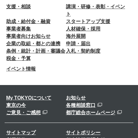
支援・相談
講演・研修・表彰・イベン
ト
助成・給付金・融資
スタートアップ支援
事業者募集
人材確保・採用
事業者向けお知らせ
海外展開
企業の取組・都との連携
申請・届出
条例・統計・計画・審議会
入札・契約制度
税金・予算
イベント情報
My TOKYOについて
お知らせ
東京の今
各種相談窓口
ご意見・ご感想
都庁総合ホームページ
サイトマップ
サイトポリシー