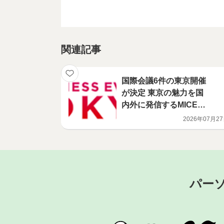
関連記事
国際会議6件の東京開催
が決定 東京の魅力を国
内外に発信するMICE誘
致の取組
2026年07月2
パー