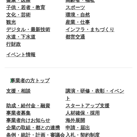
健康・医療
高齢者・福祉
子供・若者・教育
スポーツ
文化・芸術
環境・自然
観光
産業・仕事
デジタル・最新技術
インフラ・まちづくり
水道・下水道
都営交通
行財政
イベント情報
事業者の方トップ
支援・相談
講演・研修・表彰・イベン
ト
助成・給付金・融資
スタートアップ支援
事業者募集
人材確保・採用
事業者向けお知らせ
海外展開
企業の取組・都との連携
申請・届出
条例・統計・計画・審議会
入札・契約制度