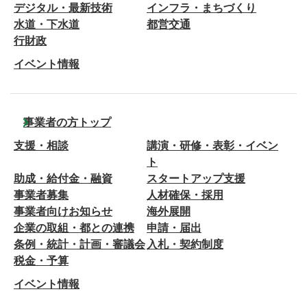
デジタル・最新技術
インフラ・まちづくり
水道・下水道
都営交通
行財政
イベント情報
事業者の方トップ
支援・相談
講演・研修・表彰・イベン
ト
助成・給付金・融資
スタートアップ支援
事業者募集
人材確保・採用
事業者向けお知らせ
海外展開
企業の取組・都との連携
申請・届出
条例・統計・計画・審議会
入札・契約制度
税金・予算
イベント情報