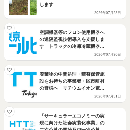
します
2026年07月23日
空調機器等のフロン使用機器へ
の遠隔監視技術導入を支援しま
す トラックの冷凍冷蔵機器に
導入される技術を補助対象に追
2026年07月30日
加しました！ フロン漏えい防
止のための遠隔監視技術活用促
進事業
廃棄物の中間処理・積替保管施
設をお持ちの事業者・区市町村
の皆様へ リチウムイオン電池
火災対策を、都が支援します
2026年07月31日
（電池検知機・火災検知機等の
導入補助事業）
「サーキュラーエコノミーの実
現に向けた社会実装化事業」の
二次公募の開始及び一次公募の