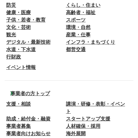
防災
くらし・住まい
健康・医療
高齢者・福祉
子供・若者・教育
スポーツ
文化・芸術
環境・自然
観光
産業・仕事
デジタル・最新技術
インフラ・まちづくり
水道・下水道
都営交通
行財政
イベント情報
事業者の方トップ
支援・相談
講演・研修・表彰・イベン
ト
助成・給付金・融資
スタートアップ支援
事業者募集
人材確保・採用
事業者向けお知らせ
海外展開