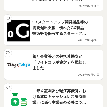
する商品の開発を行う意欲ある
2026年07月15日
事業者を募集します！
GXスタートアップ開発製品等の
需要創出支援 優れたGX製品・
技術等を保有するスタートアッ
プ等とそれを活用したい事業会
2026年08月06日
社とのマッチングを支援します
都と企業等との包括連携協定
「ワイドコラボ協定」を締結し
ました
2026年08月07日
「都立霊園及び瑞江葬儀所にお
ける窓口キャッシュレス決済事
業」に係る事業者の公募につい