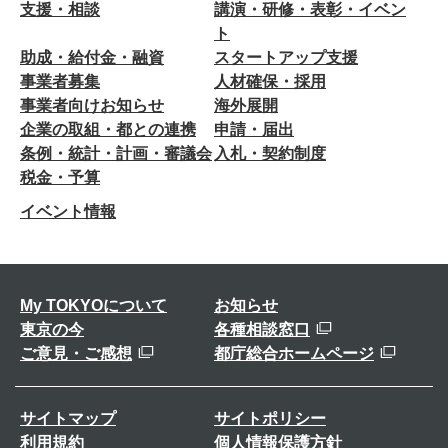
支援・相談
講演・研修・表彰・イベン
ト
助成・給付金・融資
スタートアップ支援
事業者募集
人材確保・採用
事業者向けお知らせ
海外展開
企業の取組・都との連携
申請・届出
条例・統計・計画・審議会
入札・契約制度
税金・予算
イベント情報
My TOKYOについて
お知らせ
東京の今
各種相談窓口
ご意見・ご感想
都庁総合ホームページ
サイトマップ
サイトポリシー
利用規約
個人情報保護方針