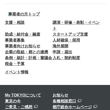
事業者の方トップ
支援・相談
講演・研修・表彰・イベン
ト
助成・給付金・融資
スタートアップ支援
事業者募集
人材確保・採用
事業者向けお知らせ
海外展開
企業の取組・都との連携
申請・届出
条例・統計・計画・審議会
入札・契約制度
税金・予算
イベント情報
My TOKYOについて
お知らせ
東京の今
各種相談窓口
ご意見・ご感想
都庁総合ホームページ