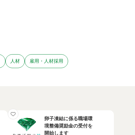
ト
人材
雇用・人材採用
卵子凍結に係る職場環
境整備奨励金の受付を
開始します