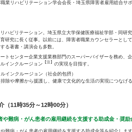
本職業リハビリテーション学会会長・埼玉県障害者雇用総合サ
業リハビリテーション。埼玉県立大学保健医療福祉学部・同研
教育研究に長く従事。以前には、障害者職業カウンセラーとし
関する著書・講演会も多数。
ポートセンター企業支援業務部門のスーパーバイザーを務め、
【注】
ャルインクルージョン
の実現を目指す。
ャルインクルージョン（社会的包摂）
、排除や摩擦から援護し、健康で文化的な生活の実現につなげ
。
（11時35分～12時00分）
者や難病・がん患者の雇用継続を支援する助成金・奨励
者や難病・がん患者の雇用継続を支援する助成金等を紹介しま