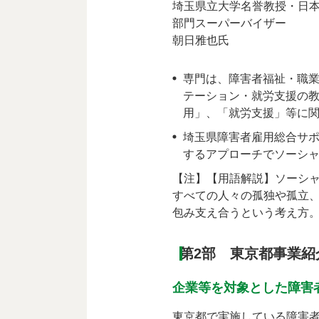
埼玉県立大学名誉教授・日
部門スーパーバイザー
朝日雅也氏
専門は、障害者福祉・職
テーション・就労支援の
用」、「就労支援」等に
埼玉県障害者雇用総合サ
するアプローチでソーシ
【注】【用語解説】ソーシ
すべての人々の孤独や孤立
包み支え合うという考え方
第2部 東京都事業紹介
企業等を対象とした障害
東京都で実施している障害