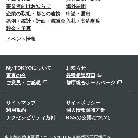
事業者向けお知らせ
海外展開
企業の取組・都との連携
申請・届出
条例・統計・計画・審議会
入札・契約制度
税金・予算
イベント情報
My TOKYOについて
お知らせ
東京の今
各種相談窓口
ご意見・ご感想
都庁総合ホームページ
サイトマップ
サイトポリシー
利用規約
個人情報保護方針
アクセシビリティ方針
RSSの公開について
東京都政策企画局：〒163-8001 東京都新宿区西新宿2-