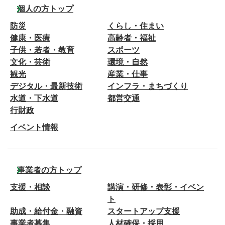
個人の方トップ
防災
くらし・住まい
健康・医療
高齢者・福祉
子供・若者・教育
スポーツ
文化・芸術
環境・自然
観光
産業・仕事
デジタル・最新技術
インフラ・まちづくり
水道・下水道
都営交通
行財政
イベント情報
事業者の方トップ
支援・相談
講演・研修・表彰・イベン
ト
助成・給付金・融資
スタートアップ支援
事業者募集
人材確保・採用