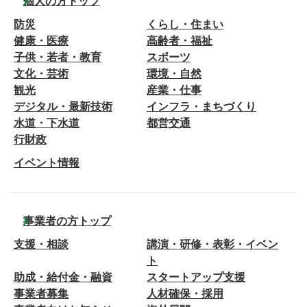
個人の方トップ
防災
くらし・住まい
健康・医療
高齢者・福祉
子供・若者・教育
スポーツ
文化・芸術
環境・自然
観光
産業・仕事
デジタル・最新技術
インフラ・まちづくり
水道・下水道
都営交通
行財政
イベント情報
事業者の方トップ
支援・相談
講演・研修・表彰・イベン
ト
助成・給付金・融資
スタートアップ支援
事業者募集
人材確保・採用