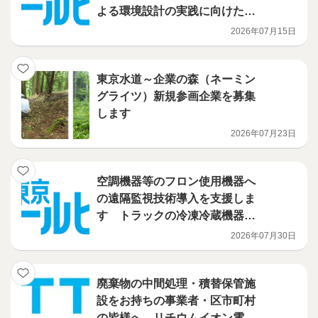
よる環境設計の実践に向けたハ
ンズオン講習会を開催
2026年07月15日
東京水道～企業の森（ネーミン
グライツ）新規参画企業を募集
します
2026年07月23日
空調機器等のフロン使用機器へ
の遠隔監視技術導入を支援しま
す トラックの冷凍冷蔵機器に
導入される技術を補助対象に追
2026年07月30日
加しました！ フロン漏えい防
止のための遠隔監視技術活用促
進事業
廃棄物の中間処理・積替保管施
設をお持ちの事業者・区市町村
の皆様へ リチウムイオン電池