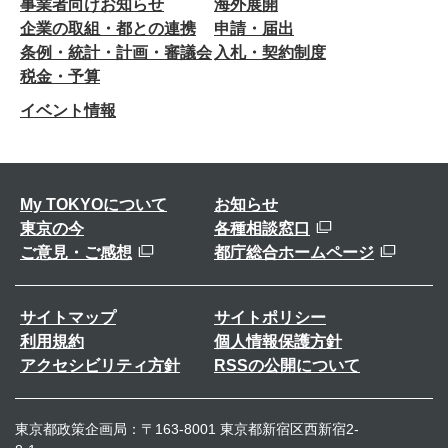
事業者向けお知らせ
海外展開
企業の取組・都との連携
申請・届出
条例・統計・計画・審議会
入札・契約制度
税金・予算
イベント情報
My TOKYOについて
お知らせ
東京の今
各種相談窓口
ご意見・ご感想
都庁総合ホームページ
サイトマップ
サイトポリシー
利用規約
個人情報保護方針
アクセシビリティ方針
RSSの公開について
東京都政策企画局：〒163-8001 東京都新宿区西新宿2-