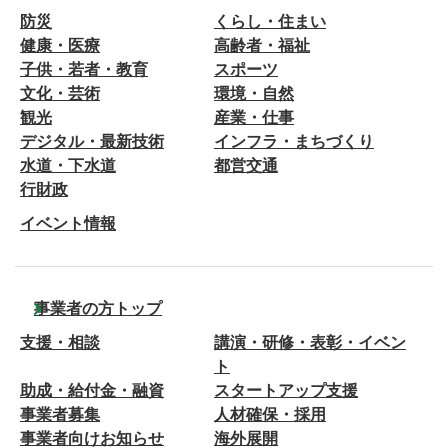
防災
くらし・住まい
健康・医療
高齢者・福祉
子供・若者・教育
スポーツ
文化・芸術
環境・自然
観光
産業・仕事
デジタル・最新技術
インフラ・まちづくり
水道・下水道
都営交通
行財政
イベント情報
事業者の方トップ
支援・相談
講演・研修・表彰・イベン
ト
助成・給付金・融資
スタートアップ支援
事業者募集
人材確保・採用
事業者向けお知らせ
海外展開