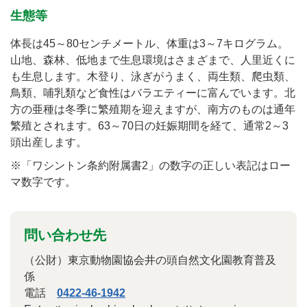
生態等
体長は45～80センチメートル、体重は3～7キログラム。
山地、森林、低地まで生息環境はさまざまで、人里近くに
も生息します。木登り、泳ぎがうまく、両生類、爬虫類、
鳥類、哺乳類など食性はバラエティーに富んでいます。北
方の亜種は冬季に繁殖期を迎えますが、南方のものは通年
繁殖とされます。63～70日の妊娠期間を経て、通常2～3
頭出産します。
※「ワシントン条約附属書2」の数字の正しい表記はロー
マ数字です。
問い合わせ先
（公財）東京動物園協会井の頭自然文化園教育普及
係
電話
0422-46-1942