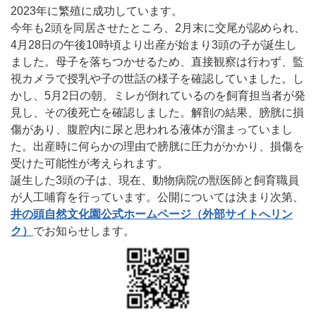
2023年に繁殖に成功しています。
今年も2頭を同居させたところ、2月末に交尾が認められ、
4月28日の午後10時頃より出産が始まり3頭の子が誕生し
ました。母子を落ちつかせるため、直接観察は行わず、監
視カメラで授乳や子の世話の様子を確認していました。し
かし、5月2日の朝、ミレが倒れているのを飼育担当者が発
見し、その後死亡を確認しました。解剖の結果、膀胱に損
傷があり、腹腔内に尿と思われる液体が溜まっていまし
た。出産時に何らかの理由で膀胱に圧力がかかり、損傷を
受けた可能性が考えられます。
誕生した3頭の子は、現在、動物病院の獣医師と飼育職員
が人工哺育を行っています。公開については決まり次第、
井の頭自然文化園公式ホームページ（外部サイトへリン
ク）
でお知らせします。