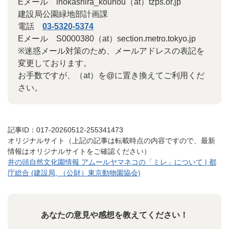
Eメール inokashira_kouhou（at）tzps.or.jp
建設局公園緑地部計画課
電話
03-5320-5374
Eメール S0000380（at）section.metro.tokyo.jp
※迷惑メール対策のため、メールアドレスの表記を
変更しております。
お手数ですが、（at）を@に置き換えてご利用くだ
さい。
記事ID：017-20260512-255341473
オリジナルサイト（上記の記事は転載時点の内容ですので、最新
情報はオリジナルサイトをご確認ください）
井の頭自然文化園情報 アムールヤマネコの「ミレ」について | 都
庁総合 (建設局, （公財）東京動物園協会)
あなたの意見や感想を教えてください！