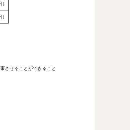
日）
日）
）
従事させることができること