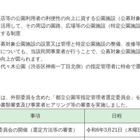
売店等の公園利用者の利便性の向上に資する公園施設（公募対
を活用して、その周辺の園路、広場等の公園施設（特定公園施
定する制度
公募対象公園施設の設置又は管理と特定公園施設の整備、改修
理についても、当該民間事業者が行うことで、公募対象公園施
の向上が図られます。
を代々木公園（渋谷区神南一丁目北側）の指定管理者に特命で
ては、外部委員を含めた「都立公園等指定管理者選定委員会」
の書類審査及び事業者ヒアリング等の審査を実施しました。
事項
日程
委員会の開催（選定方法等の審査）
令和6年3月21日（木曜