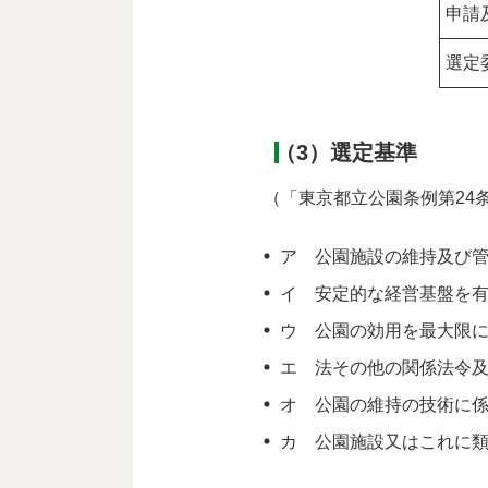
申請
選定
（3）選定基準
（「東京都立公園条例第24
ア 公園施設の維持及び
イ 安定的な経営基盤を
ウ 公園の効用を最大限
エ 法その他の関係法令
オ 公園の維持の技術に
カ 公園施設又はこれに