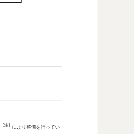
【注】
）
により整備を行ってい