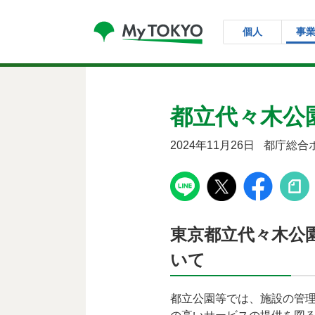
コンテンツにスキップ
個人
事
都立代々木公
2024年11月26日
都庁総合
東京都立代々木公
いて
都立公園等では、施設の管