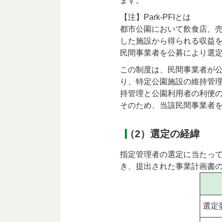
ます。
【注】Park-PFIとは
都市公園において飲食店、
した施設から得られる収益
民間事業者を公募により選
この制度は、民間事業者が
り、特定公園施設の維持管
持管理と公園利用者の利便
そのため、当該民間事業者
（2）選定の経緯
指定管理者の選定に当たっ
き、提出された事業計画書
選定