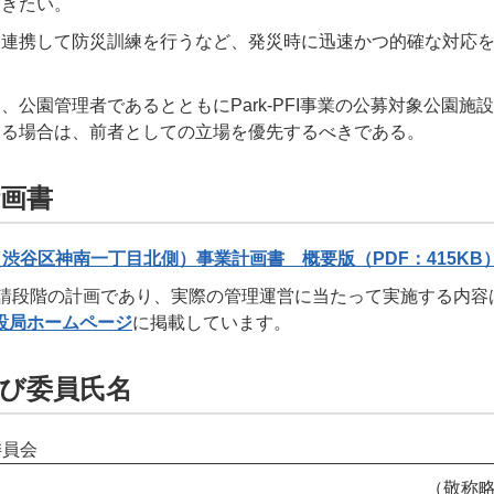
だきたい。
と連携して防災訓練を行うなど、発災時に迅速かつ的確な対応
、公園管理者であるとともにPark-PFI事業の公募対象公園施
する場合は、前者としての立場を優先するべきである。
計画書
渋谷区神南一丁目北側）事業計画書 概要版（PDF：415KB
申請段階の計画であり、実際の管理運営に当たって実施する内容
設局ホームページ
に掲載しています。
及び委員氏名
委員会
（敬称