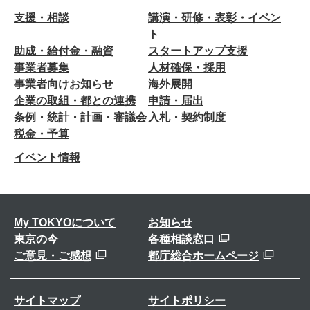
支援・相談
講演・研修・表彰・イベン
ト
助成・給付金・融資
スタートアップ支援
事業者募集
人材確保・採用
事業者向けお知らせ
海外展開
企業の取組・都との連携
申請・届出
条例・統計・計画・審議会
入札・契約制度
税金・予算
イベント情報
My TOKYOについて
お知らせ
東京の今
各種相談窓口
ご意見・ご感想
都庁総合ホームページ
サイトマップ
サイトポリシー