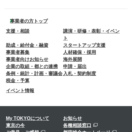
事業者の方トップ
支援・相談
講演・研修・表彰・イベン
ト
助成・給付金・融資
スタートアップ支援
事業者募集
人材確保・採用
事業者向けお知らせ
海外展開
企業の取組・都との連携
申請・届出
条例・統計・計画・審議会
入札・契約制度
税金・予算
イベント情報
My TOKYOについて
お知らせ
東京の今
各種相談窓口