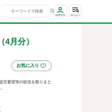
（4月分）
提言要望等の状況を取りまと
ん。
。
数