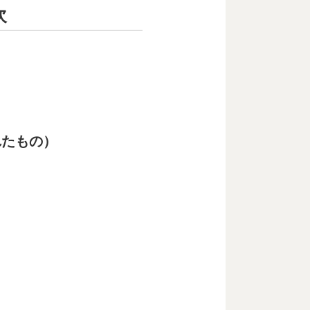
次
れたもの）