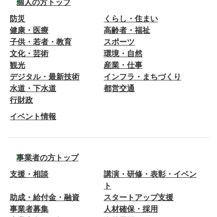
個人の方トップ
防災
くらし・住まい
健康・医療
高齢者・福祉
子供・若者・教育
スポーツ
文化・芸術
環境・自然
観光
産業・仕事
デジタル・最新技術
インフラ・まちづくり
水道・下水道
都営交通
行財政
イベント情報
事業者の方トップ
支援・相談
講演・研修・表彰・イベン
ト
助成・給付金・融資
スタートアップ支援
事業者募集
人材確保・採用