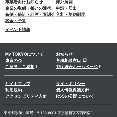
事業者向けお知らせ
海外展開
企業の取組・都との連携
申請・届出
条例・統計・計画・審議会
入札・契約制度
税金・予算
イベント情報
My TOKYOについて
お知らせ
東京の今
各種相談窓口
ご意見・ご感想
都庁総合ホームページ
サイトマップ
サイトポリシー
利用規約
個人情報保護方針
アクセシビリティ方針
RSSの公開について
東京都政策企画局：〒163-8001 東京都新宿区西新宿2-