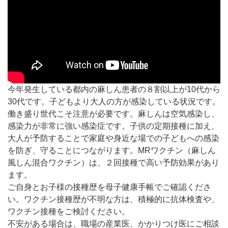
https://www.youtube.com/embed/EK7o64-0-qU
今年発生している都内の麻しん患者の８割以上が10代から
30代です。子どもより大人の方が感染している状況です。
働き盛り世代こそ注意が必要です。麻しんは空気感染し、
感染力が非常に強い感染症です。子供の定期接種に加え、
大人が予防することで家庭や身近な場での子どもへの感染
を防ぎ、守ることにつながります。MRワクチン（麻しん
風しん混合ワクチン）は、２回接種で高い予防効果があり
ます。
ご自身とお子様の接種歴を母子健康手帳でご確認くださ
い。ワクチン接種歴が不明な方は、積極的に抗体検査や、
ワクチン接種をご検討ください。
不安がある場合は、職場の産業医、かかりつけ医にご相談