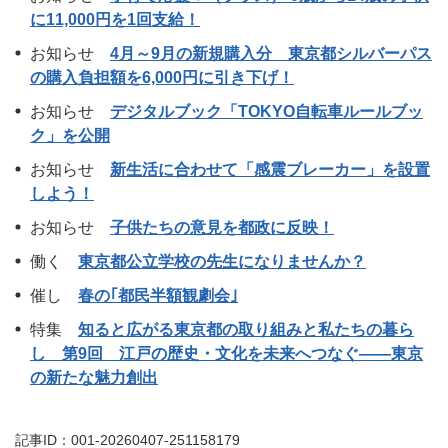
に11,000円を1回支給！
お知らせ
4月～9月の新規購入分 東京都シルバーパス
の購入負担額を6,000円に引き下げ！
お知らせ
デジタルブック「TOKYO自転車ルールブッ
ク」を公開
お知らせ
新生活に合わせて「感震ブレーカー」を設置
しよう！
お知らせ
子供たちの意見を都政に反映！
働く
東京都公立学校の先生になりませんか？
催し
春の｢都民半額観劇会｣
特集
知ると広がる東京都の取り組みと私たちの暮ら
し 第9回 江戸の歴史・文化を未来へつなぐ――東京
の新たな魅力創出
記事ID：001-20260407-251158179