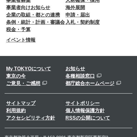
事業者募集
人材確保・採用
事業者向けお知らせ
海外展開
企業の取組・都との連携
申請・届出
条例・統計・計画・審議会
入札・契約制度
税金・予算
イベント情報
My TOKYOについて
お知らせ
東京の今
各種相談窓口
ご意見・ご感想
都庁総合ホームページ
サイトマップ
サイトポリシー
利用規約
個人情報保護方針
アクセシビリティ方針
RSSの公開について