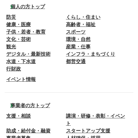
個人の方トップ
防災
くらし・住まい
健康・医療
高齢者・福祉
子供・若者・教育
スポーツ
文化・芸術
環境・自然
観光
産業・仕事
デジタル・最新技術
インフラ・まちづくり
水道・下水道
都営交通
行財政
イベント情報
事業者の方トップ
支援・相談
講演・研修・表彰・イベン
ト
助成・給付金・融資
スタートアップ支援