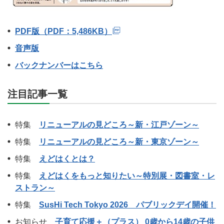
PDF版（PDF：5,486KB）
音声版
バックナンバーはこちら
注目記事一覧
特集
リニューアルの見どころ～新・江戸ゾーン～
特集
リニューアルの見どころ～新・東京ゾーン～
特集
えどはくとは？
特集
えどはくをもっと知りたい～特別展・図書室・レ
ストラン～
特集
SusHi Tech Tokyo 2026 パブリックデイ開催！
お知らせ
子育て応援＋（プラス） 0歳から14歳の子供