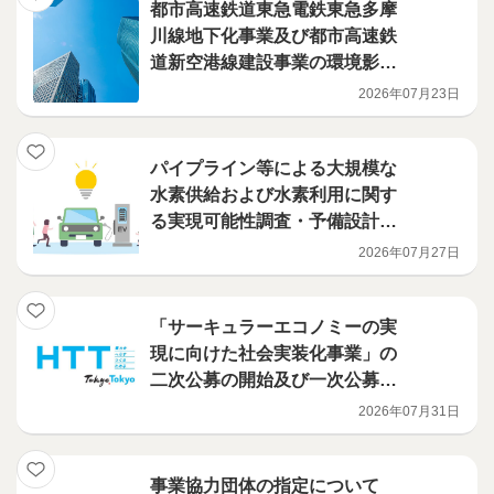
都市高速鉄道東急電鉄東急多摩
川線地下化事業及び都市高速鉄
道新空港線建設事業の環境影響
評価調査計画書を提出しました
2026年07月23日
パイプライン等による大規模な
水素供給および水素利用に関す
る実現可能性調査・予備設計等
を実施する事業者が決定
2026年07月27日
「サーキュラーエコノミーの実
現に向けた社会実装化事業」の
二次公募の開始及び一次公募の
選定結果について
2026年07月31日
事業協力団体の指定について