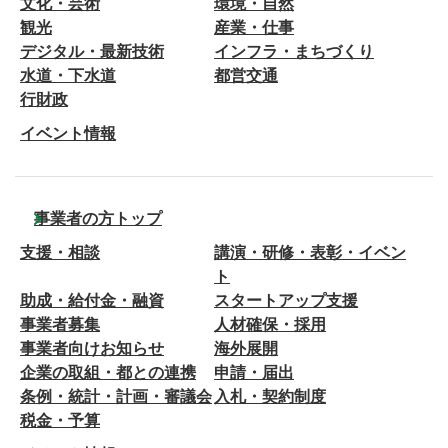
文化・芸術
環境・自然
観光
産業・仕事
デジタル・最新技術
インフラ・まちづくり
水道・下水道
都営交通
行財政
イベント情報
事業者の方トップ
支援・相談
講演・研修・表彰・イベン
ト
助成・給付金・融資
スタートアップ支援
事業者募集
人材確保・採用
事業者向けお知らせ
海外展開
企業の取組・都との連携
申請・届出
条例・統計・計画・審議会
入札・契約制度
税金・予算