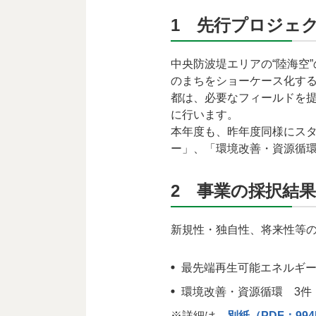
1 先行プロジェ
中央防波堤エリアの“陸海空
のまちをショーケース化す
都は、必要なフィールドを
に行います。
本年度も、昨年度同様にス
ー」、「環境改善・資源循環
2 事業の採択結果
新規性・独自性、将来性等の
最先端再生可能エネルギー
環境改善・資源循環 3件
※詳細は、
別紙（PDF：99