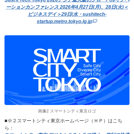
ーションカンファレンス 2026年4月27日(月)、28日(火)＜
ビジネスデイ＞29日(水・
sushitech-
startup.metro.tokyo.lg.jp
画像2 スマートシティ東京ロゴ
■※２スマートシティ東京ホームページ（ＨＰ）はこち
ら：