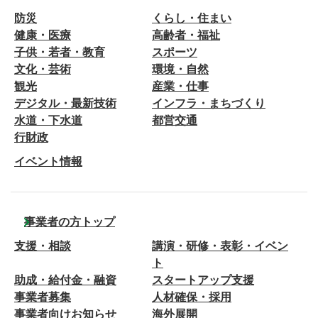
防災
くらし・住まい
健康・医療
高齢者・福祉
子供・若者・教育
スポーツ
文化・芸術
環境・自然
観光
産業・仕事
デジタル・最新技術
インフラ・まちづくり
水道・下水道
都営交通
行財政
イベント情報
事業者の方トップ
支援・相談
講演・研修・表彰・イベン
ト
助成・給付金・融資
スタートアップ支援
事業者募集
人材確保・採用
事業者向けお知らせ
海外展開