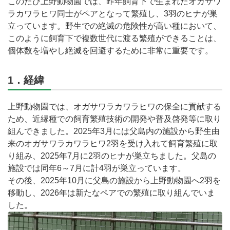
このたび上野動物園では、昨年飼育下で生まれたオガサワ
ラカワラヒワ同士がペアとなって繁殖し、3羽のヒナが巣
立っています。野生での絶滅の危険性が高い種において、
このように飼育下で複数世代に渡る繁殖ができることは、
個体数を増やし絶滅を回避するために非常に重要です。
1．経緯
上野動物園では、オガサワラカワラヒワの保全に貢献する
ため、近縁種での飼育繁殖技術の開発や普及啓発等に取り
組んできました。2025年3月には父島内の施設から野生由
来のオガサワラカワラヒワ2羽を受け入れて飼育繁殖に取
り組み、2025年7月に2羽のヒナが巣立ちました。父島の
施設では同年6～7月に計4羽が巣立っています。
その後、2025年10月に父島の施設から上野動物園へ2羽を
移動し、2026年は新たなペアでの繁殖に取り組んでいま
した。