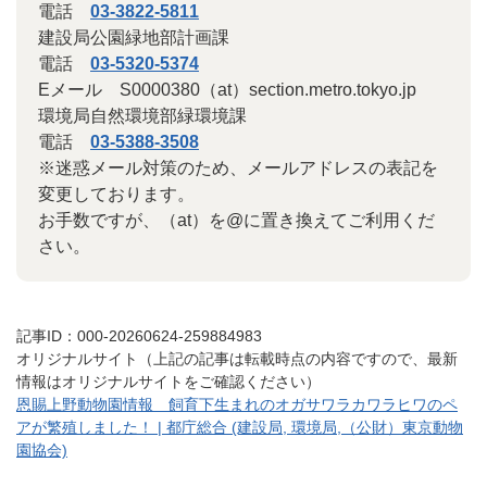
電話
03-3822-5811
建設局公園緑地部計画課
電話
03-5320-5374
Eメール S0000380（at）section.metro.tokyo.jp
環境局自然環境部緑環境課
電話
03-5388-3508
※迷惑メール対策のため、メールアドレスの表記を
変更しております。
お手数ですが、（at）を@に置き換えてご利用くだ
さい。
記事ID：000-20260624-259884983
オリジナルサイト（上記の記事は転載時点の内容ですので、最新
情報はオリジナルサイトをご確認ください）
恩賜上野動物園情報 飼育下生まれのオガサワラカワラヒワのペ
アが繁殖しました！ | 都庁総合 (建設局, 環境局,（公財）東京動物
園協会)