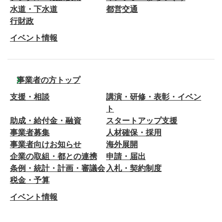
水道・下水道
都営交通
行財政
イベント情報
事業者の方トップ
支援・相談
講演・研修・表彰・イベン
ト
助成・給付金・融資
スタートアップ支援
事業者募集
人材確保・採用
事業者向けお知らせ
海外展開
企業の取組・都との連携
申請・届出
条例・統計・計画・審議会
入札・契約制度
税金・予算
イベント情報