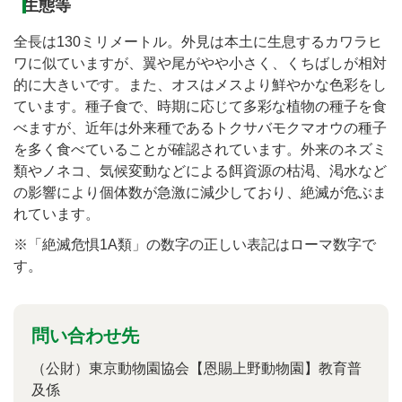
生態等
全長は130ミリメートル。外見は本土に生息するカワラヒ
ワに似ていますが、翼や尾がやや小さく、くちばしが相対
的に大きいです。また、オスはメスより鮮やかな色彩をし
ています。種子食で、時期に応じて多彩な植物の種子を食
べますが、近年は外来種であるトクサバモクマオウの種子
を多く食べていることが確認されています。外来のネズミ
類やノネコ、気候変動などによる餌資源の枯渇、渇水など
の影響により個体数が急激に減少しており、絶滅が危ぶま
れています。
※「絶滅危惧1A類」の数字の正しい表記はローマ数字で
す。
問い合わせ先
（公財）東京動物園協会【恩賜上野動物園】教育普
及係