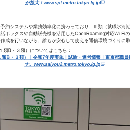
が拡大！
www.spt.metro.tokyo.lg.jp
で予約システムや業務効率化に携わっており、Ⅲ類（就職氷河
ボックスや自動販売機を活用したOpenRoaming対応Wi-F
料作成を行いながら、誰もが安心して使える通信環境づくりに
１類B・３類）についてはこちら：
１類B・３類）｜令和7年度実施｜試験・選考情報｜東京都職員
す。
www.saiyou2.metro.tokyo.lg.jp