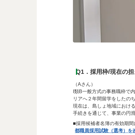
Q1．採用枠/現在の
（Aさん）
I類B一般方式の事務職枠で
リアへ２年間留学をしたの
現在は、島しょ地域におけ
手続きを通じて、事業の円
■採用候補者名簿の有効期間
都職員採用試験（選考）を