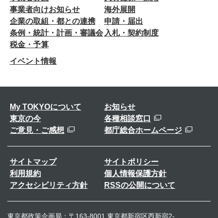
事業者向けお知らせ
海外展開
企業の取組・都との連携
申請・届出
条例・統計・計画・審議会
入札・契約制度
税金・予算
イベント情報
My TOKYOについて
お知らせ
東京の今
各種相談窓口
ご意見・ご感想
都庁総合ホームページ
サイトマップ
サイトポリシー
利用規約
個人情報保護方針
アクセシビリティ方針
RSSの公開について
東京都政策企画局：〒163-8001 東京都新宿区西新宿2-