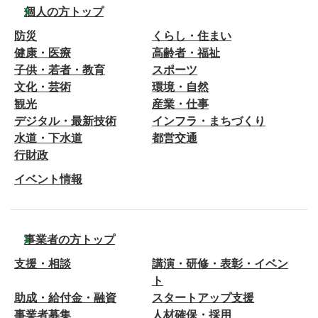
個人の方トップ
防災
くらし・住まい
健康・医療
高齢者・福祉
子供・若者・教育
スポーツ
文化・芸術
環境・自然
観光
産業・仕事
デジタル・最新技術
インフラ・まちづくり
水道・下水道
都営交通
行財政
イベント情報
事業者の方トップ
支援・相談
講演・研修・表彰・イベン
ト
助成・給付金・融資
スタートアップ支援
事業者募集
人材確保・採用