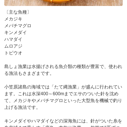
〔主な魚種〕
メカジキ
メバチマグロ
キンメダイ
ハマダイ
ムロアジ
トビウオ
島しょ漁業は水揚げされる魚介類の種類が豊富で、使われ
る漁法もさまざまです。
小笠原諸島の海域では「たて縄漁業」が盛んに行われてい
ます。これは水深400～600mまでエサのついた針を沈め
て、メカジキやメバチマグロといった大型魚を機械で釣り
上げる漁法です。
キンメダイやハマダイなどの深海魚には、針がついた糸を