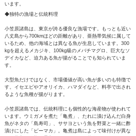
います。
◆独特の漁場と伝統料理
小笠原諸島は、東京が誇る優良な漁場です。もっとも近い
八丈島から700kmほどの距離があり、亜熱帯気候に属して
いるため、他の海域とは異なる魚が生息しています。300
kgを超えるメカジキ、100kg級のメバチマグロ、巨大なソ
デイカなど、迫力ある魚が揚がることでも知られていま
す。
大型魚だけではなく、市場価値が高い魚が多いのも特徴で
す。イセエビやアオリイカ、ハマダイなど、料亭で出され
るような魚種が揚がります。
小笠原諸島では、伝統料理にも個性的な海産物が使われて
います。ウミガメを煮た「亀煮」、たれに漬け込んだ白身
魚がネタの「島寿司」、ササヨという魚を野菜と一緒に酢
漬けにした「ピーマカ」。亀煮は島によって味付けが異な