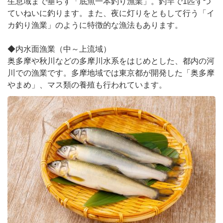
生息域まで垂らす「底魚一本釣り漁業」。釣竿で1匹ずつ
ていねいに釣ります。また、夜に灯りをともして行う「イ
カ釣り漁業」のように特徴的な漁法もあります。
◆内水面漁業（中～上流域）
奥多摩や秋川などの多摩川水系をはじめとした、都内の河
川での漁業です。多摩地域では東京都が開発した「奥多摩
やまめ」、マス類の養殖も行われています。