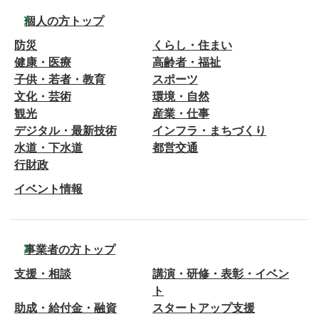
個人の方トップ
防災
くらし・住まい
健康・医療
高齢者・福祉
子供・若者・教育
スポーツ
文化・芸術
環境・自然
観光
産業・仕事
デジタル・最新技術
インフラ・まちづくり
水道・下水道
都営交通
行財政
イベント情報
事業者の方トップ
支援・相談
講演・研修・表彰・イベン
ト
助成・給付金・融資
スタートアップ支援