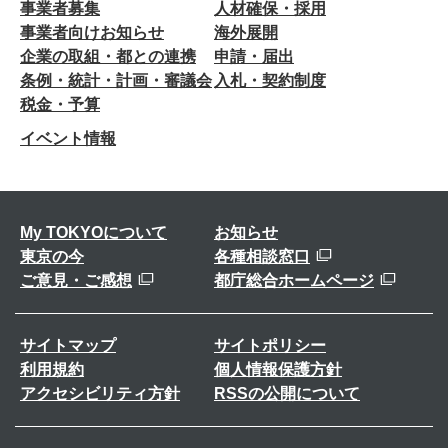
事業者募集
人材確保・採用
事業者向けお知らせ
海外展開
企業の取組・都との連携
申請・届出
条例・統計・計画・審議会
入札・契約制度
税金・予算
イベント情報
My TOKYOについて
お知らせ
東京の今
各種相談窓口
ご意見・ご感想
都庁総合ホームページ
サイトマップ
サイトポリシー
利用規約
個人情報保護方針
アクセシビリティ方針
RSSの公開について