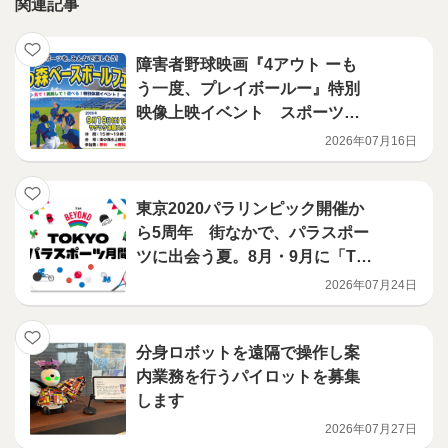
関連記事
障害者野球映画『4アウト ーも
う一度、プレイボールー』特別
映像上映イベント スポーツ
を、みんなで楽しもう！「海の
2026年07月16日
森ベースボールフェスタ」開
催 9月19日（土曜日）15時00
分～19時30分
東京2020パラリンピック開催か
ら5周年 街なかで、パラスポー
ツに出会う夏。8月・9月に「TO
KYOパラスポーツ月間」を展
2026年07月24日
開！
分身ロボットを遠隔で操作し案
内業務を行うパイロットを募集
します
2026年07月27日