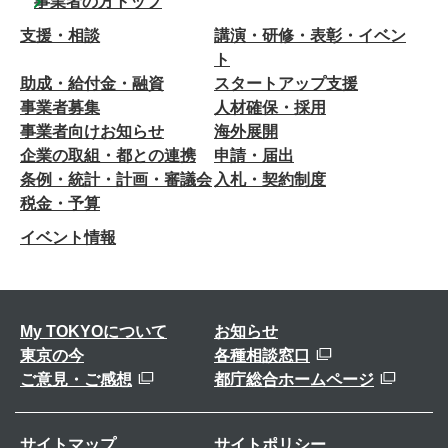
事業者の方トップ
支援・相談
講演・研修・表彰・イベン
ト
助成・給付金・融資
スタートアップ支援
事業者募集
人材確保・採用
事業者向けお知らせ
海外展開
企業の取組・都との連携
申請・届出
条例・統計・計画・審議会
入札・契約制度
税金・予算
イベント情報
My TOKYOについて
お知らせ
東京の今
各種相談窓口
ご意見・ご感想
都庁総合ホームページ
サイトマップ
サイトポリシー