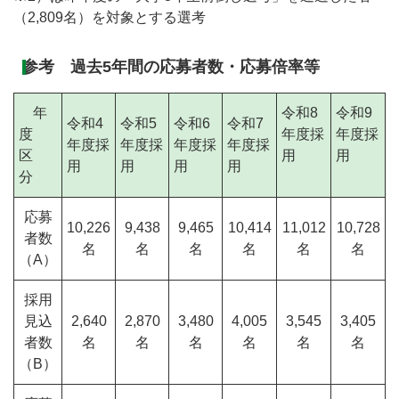
（2,809名）を対象とする選考
参考 過去5年間の応募者数・応募倍率等
年
令和8
令和9
令和4
令和5
令和6
令和7
度
年度採
年度採
年度採
年度採
年度採
年度採
区
用
用
用
用
用
用
分
応募
10,226
9,438
9,465
10,414
11,012
10,728
者数
名
名
名
名
名
名
（A）
採用
見込
2,640
2,870
3,480
4,005
3,545
3,405
者数
名
名
名
名
名
名
（B）