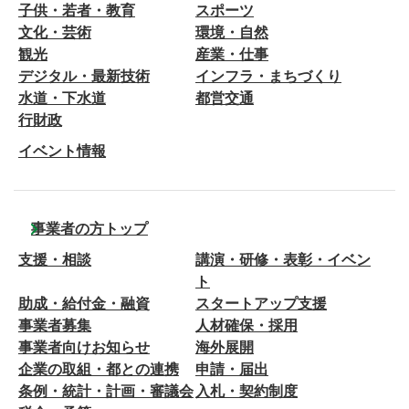
子供・若者・教育
スポーツ
文化・芸術
環境・自然
観光
産業・仕事
デジタル・最新技術
インフラ・まちづくり
水道・下水道
都営交通
行財政
イベント情報
事業者の方トップ
支援・相談
講演・研修・表彰・イベン
ト
助成・給付金・融資
スタートアップ支援
事業者募集
人材確保・採用
事業者向けお知らせ
海外展開
企業の取組・都との連携
申請・届出
条例・統計・計画・審議会
入札・契約制度