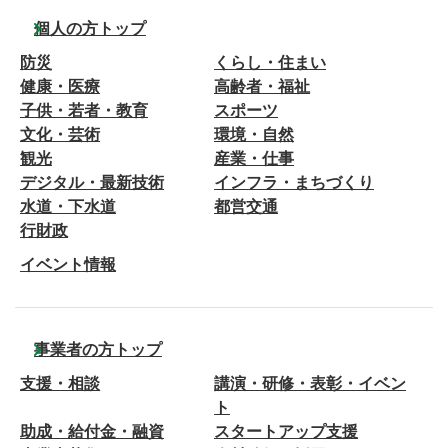
個人の方トップ
防災
くらし・住まい
健康・医療
高齢者・福祉
子供・若者・教育
スポーツ
文化・芸術
環境・自然
観光
産業・仕事
デジタル・最新技術
インフラ・まちづくり
水道・下水道
都営交通
行財政
イベント情報
事業者の方トップ
支援・相談
講演・研修・表彰・イベン
ト
助成・給付金・融資
スタートアップ支援