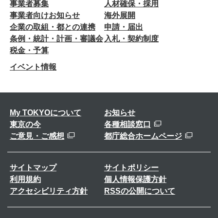
事業者募集
人材確保・採用
事業者向けお知らせ
海外展開
企業の取組・都との連携
申請・届出
条例・統計・計画・審議会
入札・契約制度
税金・予算
イベント情報
My TOKYOについて
お知らせ
東京の今
各種相談窓口
ご意見・ご感想
都庁総合ホームページ
サイトマップ
サイトポリシー
利用規約
個人情報保護方針
アクセシビリティ方針
RSSの公開について