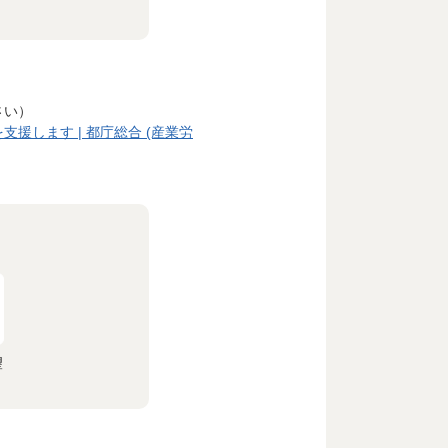
さい）
します | 都庁総合 (産業労
望