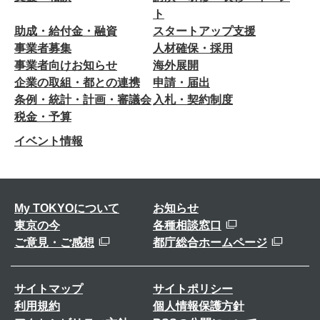
ト
助成・給付金・融資
スタートアップ支援
事業者募集
人材確保・採用
事業者向けお知らせ
海外展開
企業の取組・都との連携
申請・届出
条例・統計・計画・審議会
入札・契約制度
税金・予算
イベント情報
My TOKYOについて
お知らせ
東京の今
各種相談窓口
ご意見・ご感想
都庁総合ホームページ
サイトマップ
サイトポリシー
利用規約
個人情報保護方針