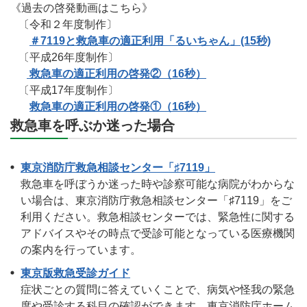
《過去の啓発動画はこちら》
〔令和２年度制作〕
＃7119と救急車の適正利用「るいちゃん」(15秒)
〔平成26年度制作〕
救急車の適正利用の啓発②（16秒）
〔平成17年度制作〕
救急車の適正利用の啓発①（16秒）
救急車を呼ぶか迷った場合
東京消防庁救急相談センター「♯7119」
救急車を呼ぼうか迷った時や診察可能な病院がわからな
い場合は、東京消防庁救急相談センター「♯7119」をご
利用ください。救急相談センターでは、緊急性に関する
アドバイスやその時点で受診可能となっている医療機関
の案内を行っています。
東京版救急受診ガイド
症状ごとの質問に答えていくことで、病気や怪我の緊急
度や受診する科目の確認ができます。東京消防庁ホーム