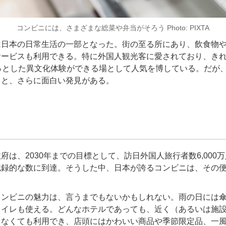
コンビニには、さまざまな総菜や弁当がそろう Photo: PIXTA
日本の日常生活の一部となった。街の至る所にあり、飲食物や
サービスも利用できる。特に外国人観光客に愛されており、き
ちょっとした異文化体験ができる場として人気を博している。だが
ると、さらに面白い発見がある。
は、2030年までの目標として、訪日外国人旅行者数6,000
記録的な数に到達。そうした中、日本が誇るコンビニは、その
ンビニの魅力は、言うまでもないかもしれない。雨の日には傘
トイレも使える。どんなホテルであっても、近く（あるいは施
らなくても利用でき、店頭にはかわいい商品や季節限定品、一