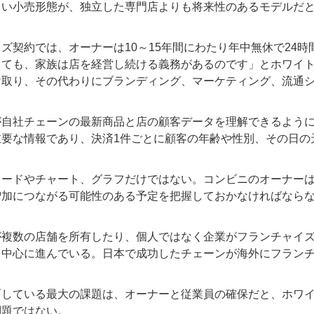
しい小売形態が、独立した専門店よりも将来性のあるモデルだ
契約では、オーナーは10～15年間にわたり年中無休で24時
っても、家族は店を経営し続ける義務があるのです」とホワイ
け取り、その代わりにブランディング、マーケティング、流通
自社チェーンの最新商品と店の顧客データを理解できるように
重要な情報であり、決済1件ごとに顧客の年齢や性別、その日の
ードやチャート、グラフだけではない。コンビニのオーナーは
増加につながる可能性のある予定を把握しておかなければなら
。
複数の店舗を所有したり、個人ではなく企業がフランチャイズ
を中心に進んでいる。日本で成功したチェーンが海外にフラン
している最大の課題は、オーナーと従業員の確保だと、ホワイ
問題ではない。