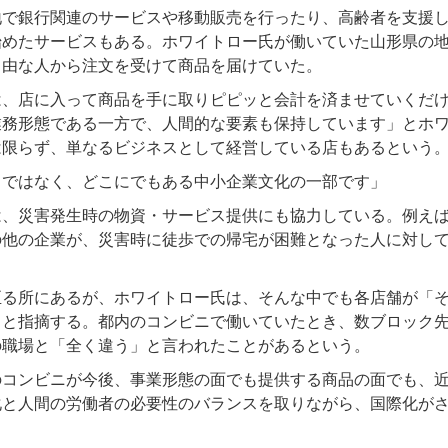
で銀行関連のサービスや移動販売を行ったり、高齢者を支援し
始めたサービスもある。ホワイトロー氏が働いていた山形県の
自由な人から注文を受けて商品を届けていた。
、店に入って商品を手に取りピピッと会計を済ませていくだけ
業務形態である一方で、人間的な要素も保持しています」とホ
は限らず、単なるビジネスとして経営している店もあるという
ではなく、どこにでもある中小企業文化の一部です」
、災害発生時の物資・サービス提供にも協力している。例えば
の他の企業が、災害時に徒歩での帰宅が困難となった人に対し
る所にあるが、ホワイトロー氏は、そんな中でも各店舗が「そ
」と指摘する。都内のコンビニで働いていたとき、数ブロック
の職場と「全く違う」と言われたことがあるという。
コンビニが今後、事業形態の面でも提供する商品の面でも、近
化と人間の労働者の必要性のバランスを取りながら、国際化が