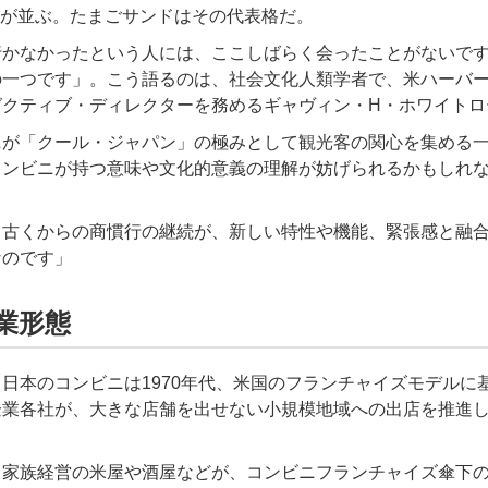
品々が並ぶ。たまごサンドはその代表格だ。
かなかったという人には、ここしばらく会ったことがないです
の一つです」。こう語るのは、社会文化人類学者で、米ハーバー
ゼクティブ・ディレクターを務めるギャヴィン・H・ホワイトロ
が「クール・ジャパン」の極みとして観光客の関心を集める一
コンビニが持つ意味や文化的意義の理解が妨げられるかもしれ
古くからの商慣行の継続が、新しい特性や機能、緊張感と融合
なのです」
業形態
本のコンビニは1970年代、米国のフランチャイズモデルに
企業各社が、大きな店舗を出せない小規模地域への出店を推進
家族経営の米屋や酒屋などが、コンビニフランチャイズ傘下の