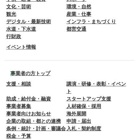
文化・芸術
環境・自然
観光
産業・仕事
デジタル・最新技術
インフラ・まちづくり
水道・下水道
都営交通
行財政
イベント情報
事業者の方トップ
支援・相談
講演・研修・表彰・イベン
ト
助成・給付金・融資
スタートアップ支援
事業者募集
人材確保・採用
事業者向けお知らせ
海外展開
企業の取組・都との連携
申請・届出
条例・統計・計画・審議会
入札・契約制度
税金・予算