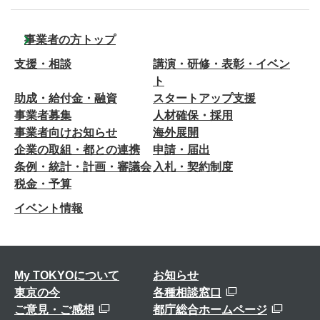
事業者の方トップ
支援・相談
講演・研修・表彰・イベン
ト
助成・給付金・融資
スタートアップ支援
事業者募集
人材確保・採用
事業者向けお知らせ
海外展開
企業の取組・都との連携
申請・届出
条例・統計・計画・審議会
入札・契約制度
税金・予算
イベント情報
My TOKYOについて
お知らせ
東京の今
各種相談窓口
ご意見・ご感想
都庁総合ホームページ