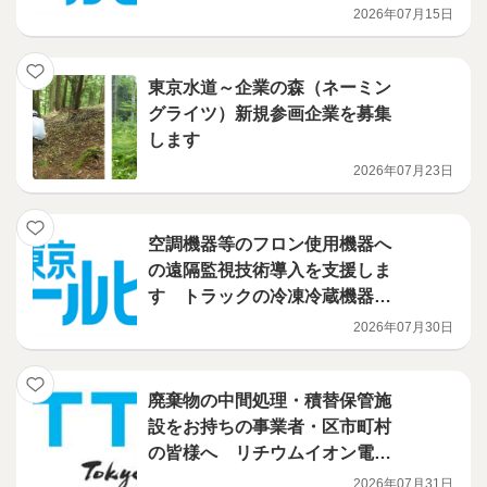
ンズオン講習会を開催
2026年07月15日
東京水道～企業の森（ネーミン
グライツ）新規参画企業を募集
します
2026年07月23日
空調機器等のフロン使用機器へ
の遠隔監視技術導入を支援しま
す トラックの冷凍冷蔵機器に
導入される技術を補助対象に追
2026年07月30日
加しました！ フロン漏えい防
止のための遠隔監視技術活用促
進事業
廃棄物の中間処理・積替保管施
設をお持ちの事業者・区市町村
の皆様へ リチウムイオン電池
火災対策を、都が支援します
2026年07月31日