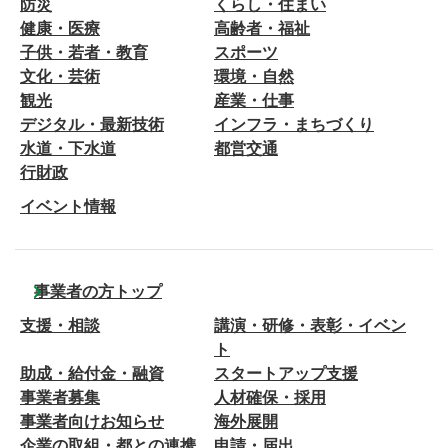
防災
くらし・住まい
健康・医療
高齢者・福祉
子供・若者・教育
スポーツ
文化・芸術
環境・自然
観光
産業・仕事
デジタル・最新技術
インフラ・まちづくり
水道・下水道
都営交通
行財政
イベント情報
事業者の方トップ
支援・相談
講演・研修・表彰・イベン
ト
助成・給付金・融資
スタートアップ支援
事業者募集
人材確保・採用
事業者向けお知らせ
海外展開
企業の取組・都との連携
申請・届出