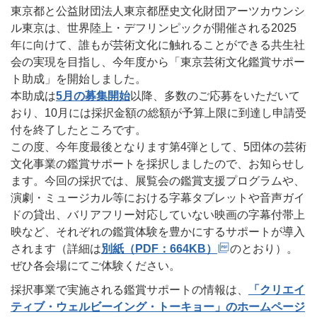
東京都と公益財団法人東京都歴史文化財団アーツカウンシ
ル東京は、世界陸上・デフリンピックが開催される2025
年に向けて、誰もが芸術文化に触れることができる共生社
会の実現を目指し、今年度から「東京芸術文化鑑賞サポー
ト助成」を開始しました。
本助成は
5月の募集開始
以降、多数のご応募をいただいて
おり、10月には採択金額の総額が予算上限に到達し申請受
付を終了したところです。
この度、今年度最後となります第4弾として、5団体の芸術
文化事業の鑑賞サポートを採択しましたので、お知らせし
ます。今回の採択では、展覧会の鑑賞支援プログラムや、
演劇・ミュージカル等における字幕タブレットや音声ガイ
ドの貸出、バリアフリー対応していない映画の字幕付帯上
映など、それぞれの鑑賞体験を豊かにするサポートが導入
されます（詳細は
別紙（PDF：664KB）
のとおり）。
ぜひ各会場にてご体験ください。
採択事業で実施される鑑賞サポートの情報は、
「クリエイ
ティブ・ウェルビーイング・トーキョー」のホームページ