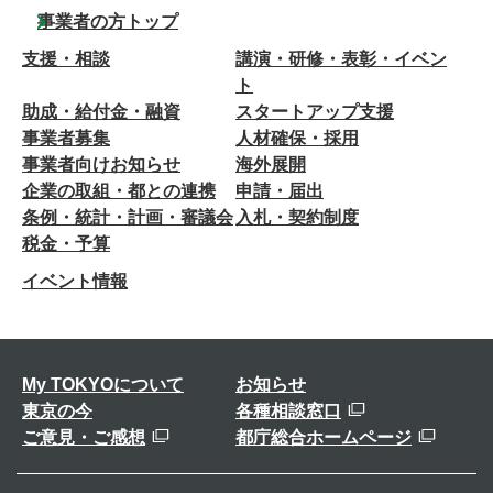
事業者の方トップ
支援・相談
講演・研修・表彰・イベン
ト
助成・給付金・融資
スタートアップ支援
事業者募集
人材確保・採用
事業者向けお知らせ
海外展開
企業の取組・都との連携
申請・届出
条例・統計・計画・審議会
入札・契約制度
税金・予算
イベント情報
My TOKYOについて
お知らせ
東京の今
各種相談窓口
ご意見・ご感想
都庁総合ホームページ