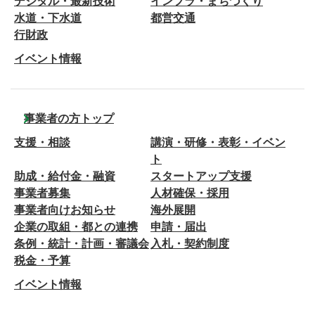
デジタル・最新技術
インフラ・まちづくり
水道・下水道
都営交通
行財政
イベント情報
事業者の方トップ
支援・相談
講演・研修・表彰・イベン
ト
助成・給付金・融資
スタートアップ支援
事業者募集
人材確保・採用
事業者向けお知らせ
海外展開
企業の取組・都との連携
申請・届出
条例・統計・計画・審議会
入札・契約制度
税金・予算
イベント情報