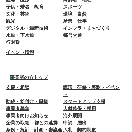
子供・若者・教育
スポーツ
文化・芸術
環境・自然
観光
産業・仕事
デジタル・最新技術
インフラ・まちづくり
水道・下水道
都営交通
行財政
イベント情報
事業者の方トップ
支援・相談
講演・研修・表彰・イベン
ト
助成・給付金・融資
スタートアップ支援
事業者募集
人材確保・採用
事業者向けお知らせ
海外展開
企業の取組・都との連携
申請・届出
条例・統計・計画・審議会
入札・契約制度