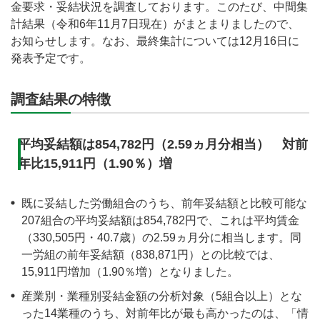
金要求・妥結状況を調査しております。このたび、中間集
計結果（令和6年11月7日現在）がまとまりましたので、
お知らせします。なお、最終集計については12月16日に
発表予定です。
調査結果の特徴
平均妥結額は854,782円（2.59ヵ月分相当） 対前
年比15,911円（1.90％）増
既に妥結した労働組合のうち、前年妥結額と比較可能な
207組合の平均妥結額は854,782円で、これは平均賃金
（330,505円・40.7歳）の2.59ヵ月分に相当します。同
一労組の前年妥結額（838,871円）との比較では、
15,911円増加（1.90％増）となりました。
産業別・業種別妥結金額の分析対象（5組合以上）とな
った14業種のうち、対前年比が最も高かったのは、「情