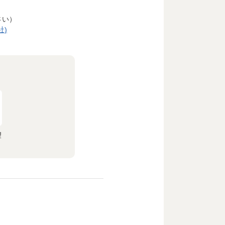
さい）
社)
望