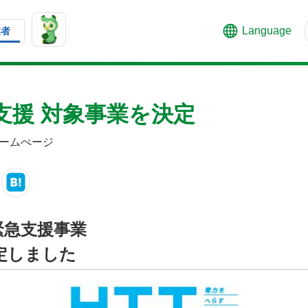
Language
業者
支援 対象事業を決定
ームぺージ
緊急支援事業
定しました