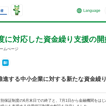
Language
業者
度に対応した資金繰り支援の開
ームぺージ
推進する中小企業に対する新たな資金繰
別保証制度の6月末日での終了と、7月1日から金融機関をは