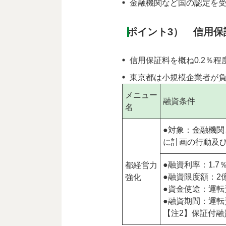
金融機関など国の認定を
ポイント3） 信用保
信用保証料を概ね0.2％程
東京都は小規模企業者が負
メニュー
融資条件
名
●対象：金融機
に計画の行動及
●融資利率：1.7
都経営力
●融資限度額：2億
強化
●資金使途：運転
●融資期間：運転
【注2】保証付融