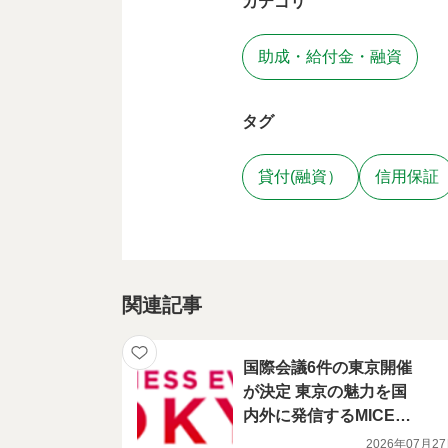
カテゴリ
助成・給付金・融資
タグ
貸付(融資）
信用保証
関連記事
国際会議6件の東京開催
が決定 東京の魅力を国
内外に発信するMICE誘
致の取組
2026年07月2