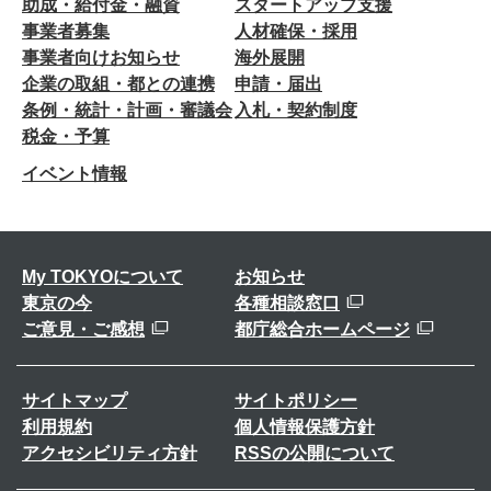
助成・給付金・融資
スタートアップ支援
事業者募集
人材確保・採用
事業者向けお知らせ
海外展開
企業の取組・都との連携
申請・届出
条例・統計・計画・審議会
入札・契約制度
税金・予算
イベント情報
My TOKYOについて
お知らせ
東京の今
各種相談窓口
ご意見・ご感想
都庁総合ホームページ
サイトマップ
サイトポリシー
利用規約
個人情報保護方針
アクセシビリティ方針
RSSの公開について