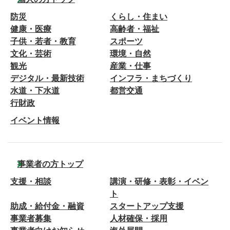
防災
くらし・住まい
健康・医療
高齢者・福祉
子供・若者・教育
スポーツ
文化・芸術
環境・自然
観光
産業・仕事
デジタル・最新技術
インフラ・まちづくり
水道・下水道
都営交通
行財政
イベント情報
事業者の方トップ
支援・相談
講演・研修・表彰・イベン
ト
助成・給付金・融資
スタートアップ支援
事業者募集
人材確保・採用