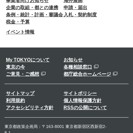
事業者向けお知らせ
海外展開
企業の取組・都との連携
申請・届出
条例・統計・計画・審議会
入札・契約制度
税金・予算
イベント情報
My TOKYOについて
お知らせ
東京の今
各種相談窓口
ご意見・ご感想
都庁総合ホームページ
サイトマップ
サイトポリシー
利用規約
個人情報保護方針
アクセシビリティ方針
RSSの公開について
東京都政策企画局：〒163-8001 東京都新宿区西新宿2-
8-1