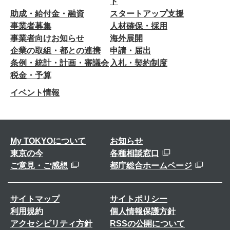
ト
助成・給付金・融資
スタートアップ支援
事業者募集
人材確保・採用
事業者向けお知らせ
海外展開
企業の取組・都との連携
申請・届出
条例・統計・計画・審議会
入札・契約制度
税金・予算
イベント情報
My TOKYOについて
お知らせ
東京の今
各種相談窓口
ご意見・ご感想
都庁総合ホームページ
サイトマップ
サイトポリシー
利用規約
個人情報保護方針
アクセシビリティ方針
RSSの公開について