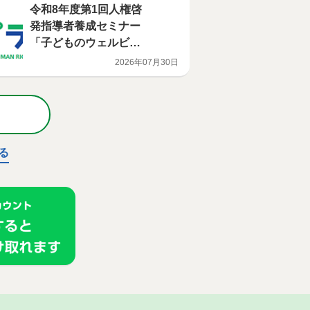
令和8年度第1回人権啓
発指導者養成セミナー
「子どものウェルビー
イングのために 児
2026年07月30日
童・生徒のviewsを尊
重する学校づくり」の
開催について
る