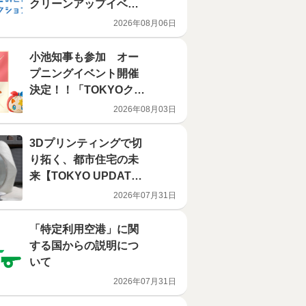
クリーンアップイベン
トを開催
2026年08月06日
小池知事も参加 オー
プニングイベント開催
決定！！「TOKYOクリ
ーンアップアクショ
2026年08月03日
ン」オープニングイベ
ント・広報展開のお知
3Dプリンティングで切
らせ
り拓く、都市住宅の未
来【TOKYO UPDATE
S】
2026年07月31日
「特定利用空港」に関
する国からの説明につ
いて
2026年07月31日