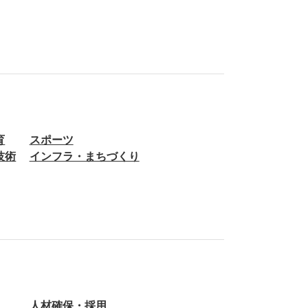
育
スポーツ
技術
インフラ・まちづくり
人材確保・採用