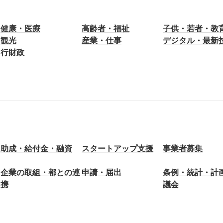
健康・医療
高齢者・福祉
子供・若者・教
観光
産業・仕事
デジタル・最新
行財政
助成・給付金・融資
スタートアップ支援
事業者募集
企業の取組・都との連
申請・届出
条例・統計・計
携
議会